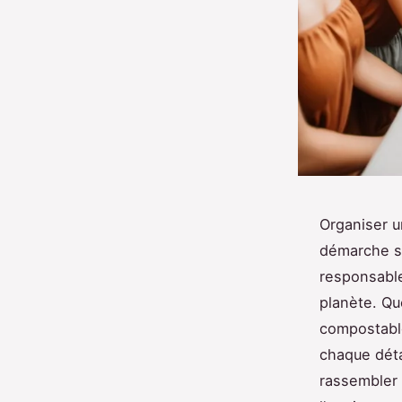
Organiser u
démarche si
responsable
planète. Qu
compostable
chaque déta
rassembler 