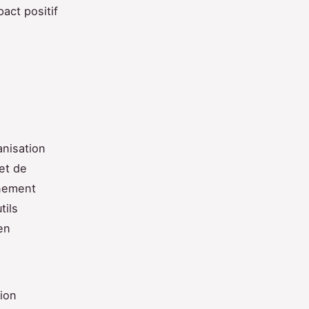
act positif
anisation
et de
énement
tils
en
tion