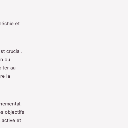
léchie et
t crucial.
un ou
iter au
re la
nnemental.
s objectifs
 active et