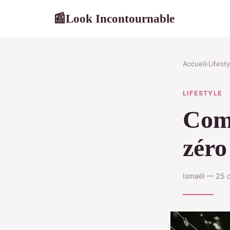
Look Incontournable
📰
Accueil
›
Lifesty
LIFESTYLE
Comm
zéro
Ismaël — 25 o