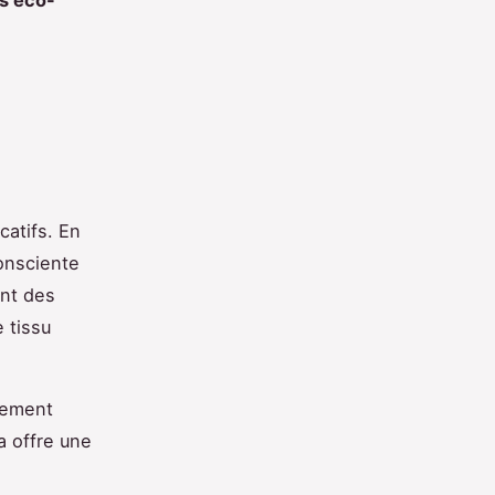
catifs. En
onsciente
nt des
 tissu
lement
a offre une