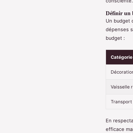
consciente.
Définir un
Un budget d
dépenses su
budget :
Catégorie
Décoratio
Vaisselle r
Transport
En respecta
efficace ma