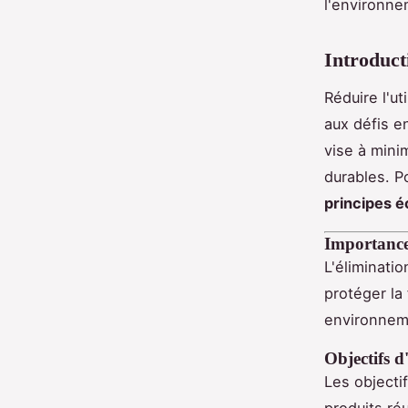
l'environne
Introduct
Réduire l'ut
aux défis e
vise à mini
durables. Po
principes 
Importance 
L'éliminatio
protéger la 
environneme
Objectifs d
Les objecti
produits réu