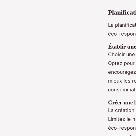
Planifica
La planific
éco-respon
Établir une
Choisir un
Optez pour
encouragez 
mieux les r
consommati
Créer une li
La création
Limitez le 
éco-respons