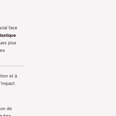
cial face
lastique
ques plus
les
tion et à
l'impact
ion de
es éco-