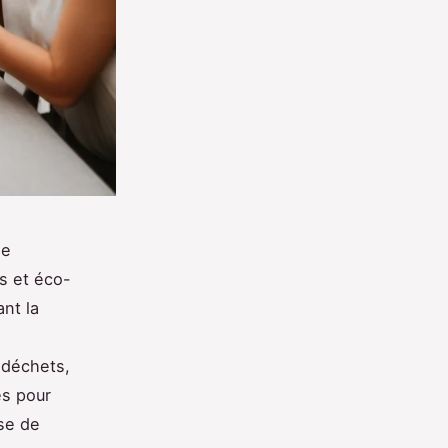
ne
s et éco-
nt la
 déchets,
es pour
se de