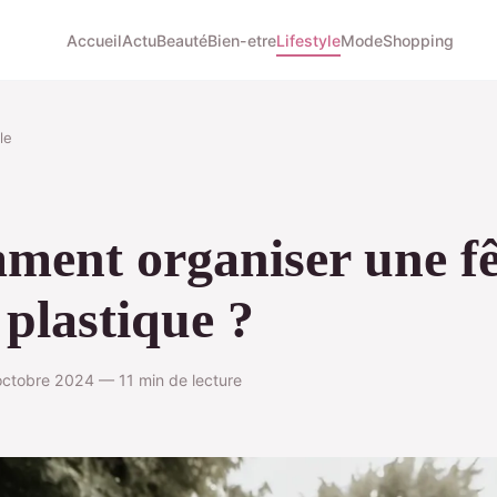
Accueil
Actu
Beauté
Bien-etre
Lifestyle
Mode
Shopping
le
ent organiser une fê
 plastique ?
ctobre 2024 — 11 min de lecture