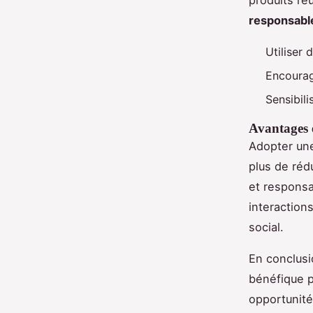
responsabl
Utiliser 
Encourag
Sensibili
Avantages 
Adopter une
plus de réd
et respons
interaction
social.
En conclusio
bénéfique p
opportunité