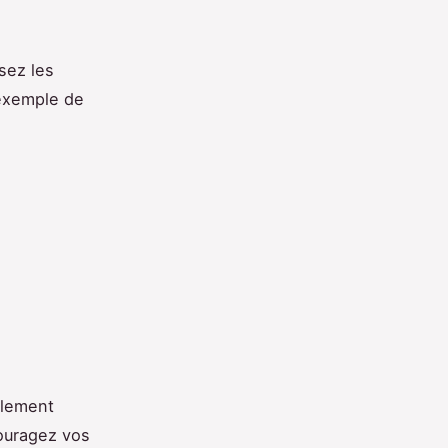
sez les
 exemple de
ulement
ouragez vos